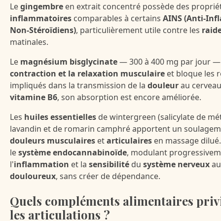
Le
gingembre
en extrait concentré possède des proprié
inflammatoires
comparables à certains
AINS (Anti-In
Non-Stéroïdiens)
, particulièrement utile contre les
raide
matinales.
Le
magnésium bisglycinate
— 300 à 400 mg par jour — 
contraction et la relaxation musculaire
et bloque les
impliqués dans la transmission de la
douleur
au cerveau.
vitamine B6
, son absorption est encore améliorée.
Les
huiles essentielles
de wintergreen (salicylate de mét
lavandin et de romarin camphré apportent un soulagem
douleurs musculaires
et
articulaires
en massage dilué
le
système endocannabinoïde
, modulant progressive
l'
inflammation
et la
sensibilité
du
système nerveux
au
douloureux
, sans créer de dépendance.
Quels compléments alimentaires priv
les articulations ?