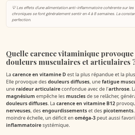
💡 Les effets d'une alimentation anti-inflammatoire cohérente sur les
chroniques se font généralement sentir en 4 à 8 semaines. La constan
perfection.
Quelle carence vitaminique provoque
douleurs musculaires et articulaires 
La
carence en vitamine D
est la plus répandue et la plu
Elle provoque des
douleurs diffuses
, une
fatigue muscu
une
raideur articulaire
confondue avec de l'
arthrose
. 
magnésium
empêche les
muscles
de se relâcher, géné
douleurs diffuses
. La
carence en vitamine B12
provoqu
nerveuses
, des
engourdissements
et des
picotements
moindre échelle, un déficit en
oméga-3
peut aussi favoris
inflammatoire
systémique.