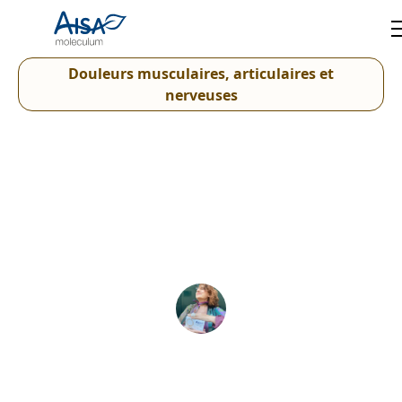
Douleurs musculaires, articulaires et
nerveuses
Douleurs persistantes :
quelles solutions naturelles
pour soulager muscles,
articulations et nerfs ?
Patrizia D'Alessio
6 août 2026
•
8
minutes