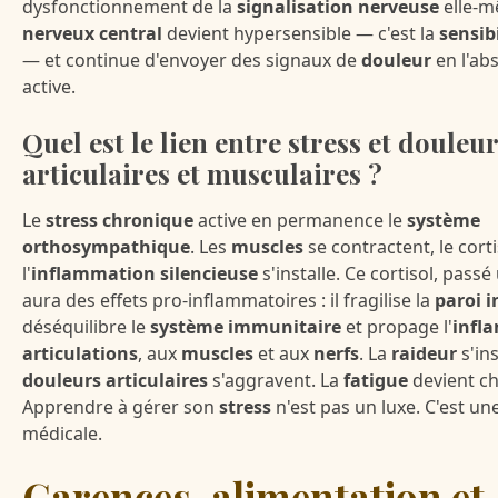
dysfonctionnement de la
signalisation nerveuse
elle-m
nerveux central
devient hypersensible — c'est la
sensib
— et continue d'envoyer des signaux de
douleur
en l'ab
active.
Quel est le lien entre stress et douleu
articulaires et musculaires ?
Le
stress chronique
active en permanence le
système
orthosympathique
. Les
muscles
se contractent, le cort
l'
inflammation silencieuse
s'installe. Ce cortisol, passé
aura des effets pro-inflammatoires : il fragilise la
paroi i
déséquilibre le
système immunitaire
et propage l'
infl
articulations
, aux
muscles
et aux
nerfs
. La
raideur
s'ins
douleurs articulaires
s'aggravent. La
fatigue
devient c
Apprendre à gérer son
stress
n'est pas un luxe. C'est un
médicale.
Carences, alimentation et