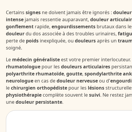
Certains
signes
ne doivent jamais être ignorés :
douleur
intense
jamais ressentie auparavant,
douleur articulai
gonflement
rapide,
engourdissements
brutaux dans l
douleur
du dos associée à des troubles urinaires,
fatig
perte de
poids
inexpliquée, ou
douleurs
après un
trau
soigné.
Le
médecin généraliste
est votre premier interlocuteur. I
rhumatologue
pour les
douleurs articulaires
persistan
polyarthrite rhumatoïde
,
goutte
,
spondylarthrite an
neurologue
en cas de
douleur nerveuse
ou d'
engourd
le
chirurgien orthopédiste
pour les
lésions
structurelle
physiothérapie
complète souvent le
suivi
. Ne restez ja
une
douleur persistante
.