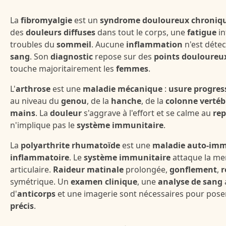
La
fibromyalgie
est un
syndrome douloureux chroniq
des
douleurs diffuses
dans tout le corps, une
fatigue
in
troubles du
sommeil
. Aucune
inflammation
n'est détect
sang
. Son
diagnostic
repose sur des
points douloureu
touche majoritairement les
femmes
.
L'
arthrose
est une
maladie mécanique
:
usure progress
au niveau du
genou
, de la
hanche
, de la
colonne vertéb
mains
. La
douleur
s'aggrave à l'effort et se calme au
re
n'implique pas le
système immunitaire
.
La
polyarthrite rhumatoïde
est une
maladie auto-im
inflammatoire
. Le
système immunitaire
attaque la m
articulaire.
Raideur matinale
prolongée,
gonflement
,
r
symétrique. Un
examen clinique
, une
analyse de sang
d'
anticorps
et une imagerie sont nécessaires pour pos
précis
.