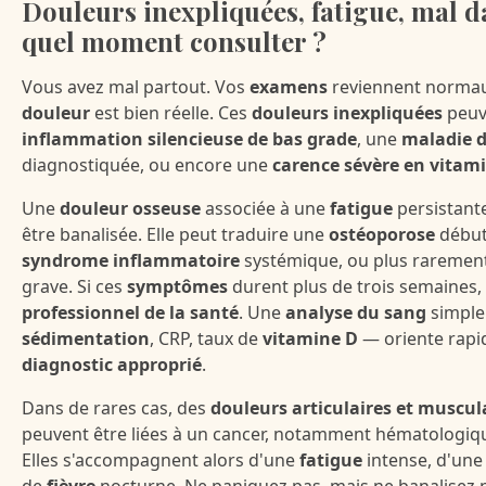
Douleurs inexpliquées, fatigue, mal da
quel moment
consulter ?
Vous avez mal partout. Vos
examens
reviennent normaux
douleur
est bien réelle. Ces
douleurs inexpliquées
peuv
inflammation silencieuse de bas grade
, une
maladie 
diagnostiquée, ou encore une
carence sévère en vitam
Une
douleur osseuse
associée à une
fatigue
persistante
être banalisée. Elle peut traduire une
ostéoporose
début
syndrome inflammatoire
systémique, ou plus raremen
grave. Si ces
symptômes
durent plus de trois semaines,
professionnel de la santé
. Une
analyse du sang
simpl
sédimentation
, CRP, taux de
vitamine D
— oriente rapi
diagnostic approprié
.
Dans de rares cas, des
douleurs articulaires et muscul
peuvent être liées à un cancer, notamment hématologiqu
Elles s'accompagnent alors d'une
fatigue
intense, d'une
de
fièvre
nocturne. Ne paniquez pas, mais ne banalisez 