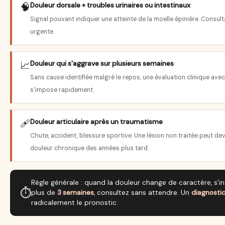
🧠
Douleur dorsale + troubles urinaires ou intestinaux
Signal pouvant indiquer une atteinte de la moelle épinière. Consul
urgente.
📈
Douleur qui s'aggrave sur plusieurs semaines
Sans cause identifiée malgré le repos, une évaluation clinique avec
s'impose rapidement.
🩹
Douleur articulaire après un traumatisme
Chute, accident, blessure sportive. Une lésion non traitée peut de
douleur chronique des années plus tard.
Règle générale : quand la douleur change de caractère, s'in
⏱
plus de
3 semaines
, consultez sans attendre. Un
diagnosti
radicalement le pronostic.