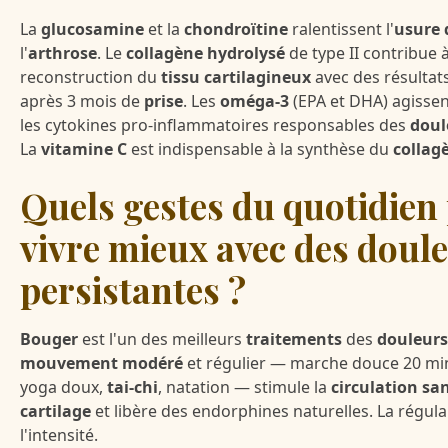
La
glucosamine
et la
chondroïtine
ralentissent l'
usure 
l'
arthrose
. Le
collagène hydrolysé
de type II contribue à
reconstruction du
tissu cartilagineux
avec des résultat
après 3 mois de
prise
. Les
oméga-3
(EPA et DHA) agissen
les cytokines pro-inflammatoires responsables des
doul
La
vitamine C
est indispensable à la synthèse du
collagè
Quels gestes du quotidien
vivre mieux avec des doul
persistantes ?
Bouger
est l'un des meilleurs
traitements
des
douleurs
mouvement modéré
et régulier — marche douce 20 mi
yoga doux,
tai-chi
, natation — stimule la
circulation sa
cartilage
et libère des endorphines naturelles. La régula
l'intensité.