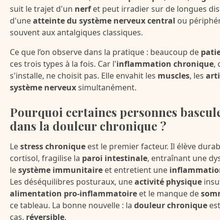
suit le trajet d'un
nerf
et peut irradier sur de longues dist
d'une
atteinte du système nerveux central
ou périphér
souvent aux antalgiques classiques.
Ce que l’on observe dans la pratique : beaucoup de
pati
ces trois types à la fois. Car l'
inflammation chronique
,
s'installe, ne choisit pas. Elle envahit les
muscles
, les
art
système nerveux
simultanément.
Pourquoi certaines personnes bascule
dans la douleur chronique ?
Le
stress chronique
est le premier facteur. Il élève dura
cortisol, fragilise la
paroi intestinale
, entraînant une dy
le
système immunitaire
et entretient une
inflammation
Les déséquilibres posturaux, une
activité physique
insu
alimentation pro-inflammatoire
et le manque de
som
ce tableau. La bonne nouvelle : la
douleur chronique
est
cas,
réversible
.