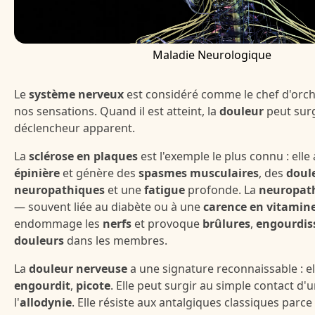
Maladie Neurologique
Le
système nerveux
est considéré comme le chef d'orch
nos sensations. Quand il est atteint, la
douleur
peut surg
déclencheur apparent.
La
sclérose en plaques
est l'exemple le plus connu : elle
épinière
et génère des
spasmes musculaires
, des
doul
neuropathiques
et une
fatigue
profonde. La
neuropath
— souvent liée au diabète ou à une
carence en vitamin
endommage les
nerfs
et provoque
brûlures
,
engourdis
douleurs
dans les membres.
La
douleur nerveuse
a une signature reconnaissable : ell
engourdit
,
picote
. Elle peut surgir au simple contact d'un
l'
allodynie
. Elle résiste aux antalgiques classiques parce 