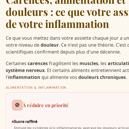
douleurs : ce que votre assi
de votre inflammation
Ce que vous mettez dans votre assiette chaque jour a un
votre niveau de
douleur
. Ce n'est pas une théorie. C'est
scientifiques confirment depuis plus d'une décennie.
Certaines
carences
fragilisent les
muscles
, les
articulat
système nerveux
. Et certains aliments entretiennent a
l'
inflammation
qui alimente vos
douleurs chroniques
.
ALIMENTATION & INFLAMMATION
🚫
À réduire en priorité
Sucre raffiné
Stimule les cytokines pro-inflammatoires, aggrave les douleurs articul