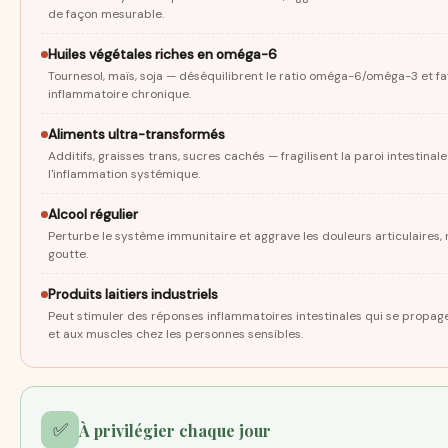
de façon mesurable.
Huiles végétales riches en oméga-6
Tournesol, maïs, soja — déséquilibrent le ratio oméga-6/oméga-3 et fav
inflammatoire chronique.
Aliments ultra-transformés
Additifs, graisses trans, sucres cachés — fragilisent la paroi intestinale
l'inflammation systémique.
Alcool régulier
Perturbe le système immunitaire et aggrave les douleurs articulaires
goutte.
Produits laitiers industriels
Peut stimuler des réponses inflammatoires intestinales qui se propage
et aux muscles chez les personnes sensibles.
✅
À privilégier chaque jour