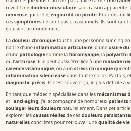
d'alarme que vous n'arrivez pas à faire taire ? Une
raideu
réveil. Une
douleur musculaire
sans raison apparente.
nerveuse
qui brûle,
engourdit
ou
picote
. Pour des mill
ces
symptômes
ne sont pas occasionnels. Ils sont quotidi
épuisent profondément.
La
douleur chronique
touche une personne sur cinq en 
naître d'une
inflammation articulaire
, d'une
usure du 
d'une
pathologie
comme la
fibromyalgie
, la
polyarthr
ou l'
arthrose
. Elle peut aussi être liée à une
maladie ne
carence vitaminique
, ou à un
stress chronique
qui ent
inflammation silencieuse
dans tout le corps. Parfois, el
diagnostic précis
. Et c'est souvent ça, le plus difficile à vi
En tant que médecin spécialisée dans les
mécanismes de
et l'
anti-aging
, j'ai accompagné de nombreux
patients
q
soulager leurs douleurs
naturellement. Dans cet article
explorer les
causes réelles
de ces
douleurs persistante
naturelles
concrètes pour retrouver une
qualité de vie