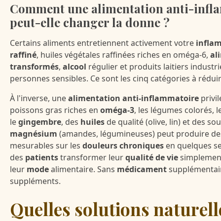
Comment une alimentation anti-infl
peut-elle changer la donne ?
Certains aliments entretiennent activement votre
infla
raffiné
, huiles végétales raffinées riches en oméga-6,
al
transformés
,
alcool
régulier et produits laitiers industri
personnes sensibles. Ce sont les cinq catégories à réduir
À l'inverse, une
alimentation anti-inflammatoire
privil
poissons gras riches en
oméga-3
, les légumes colorés,
le
gingembre
, des
huiles
de qualité (olive, lin) et des so
magnésium
(amandes, légumineuses) peut produire des
mesurables sur les
douleurs chroniques
en quelques sem
des
patients
transformer leur
qualité de vie
simplemen
leur
mode
alimentaire. Sans
médicament
supplémentair
suppléments.
Quelles solutions naturel