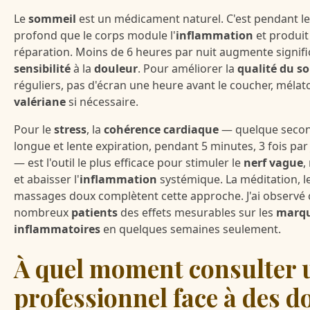
Le
sommeil
est un médicament naturel. C'est pendant l
profond que le corps module l'
inflammation
et produi
réparation. Moins de 6 heures par nuit augmente signifi
sensibilité
à la
douleur
. Pour améliorer la
qualité du s
réguliers, pas d'écran une heure avant le coucher, mélat
valériane
si nécessaire.
Pour le
stress
, la
cohérence cardiaque
— quelque second
longue et lente expiration, pendant 5 minutes, 3 fois pa
— est l'outil le plus efficace pour stimuler le
nerf vague
,
et abaisser l'
inflammation
systémique. La méditation, le
massages doux complètent cette approche. J'ai observé 
nombreux
patients
des effets mesurables sur les
marq
inflammatoires
en quelques semaines seulement.
À quel moment consulter 
professionnel face à des d