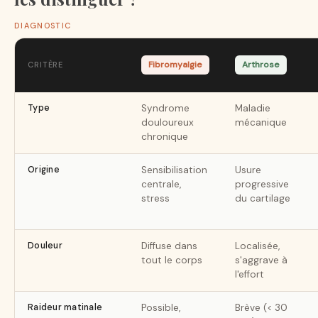
DIAGNOSTIC
Fibromyalgie
Arthrose
CRITÈRE
Type
Syndrome
Maladie
douloureux
mécanique
chronique
Origine
Sensibilisation
Usure
centrale,
progressive
stress
du cartilage
Douleur
Diffuse dans
Localisée,
tout le corps
s'aggrave à
l'effort
Raideur matinale
Possible,
Brève (< 30