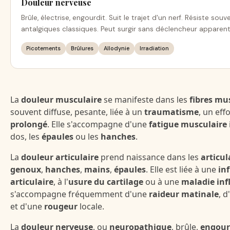
Douleur nerveuse
Brûle, électrise, engourdit. Suit le trajet d'un nerf. Résiste sou
antalgiques classiques. Peut surgir sans déclencheur apparent
Picotements
Brûlures
Allodynie
Irradiation
La
douleur musculaire
se manifeste dans les
fibres mu
souvent diffuse, pesante, liée à un
traumatisme
, un eff
prolongé
. Elle s'accompagne d'une
fatigue musculaire
dos, les
épaules
ou les
hanches
.
La
douleur articulaire
prend naissance dans les
articul
genoux
,
hanches
,
mains
,
épaules
. Elle est liée à une
in
articulaire
, à l'
usure du cartilage
ou à une
maladie in
s'accompagne fréquemment d'une
raideur matinale
, 
et d'une
rougeur
locale.
La
douleur nerveuse
, ou
neuropathique
, brûle,
engour