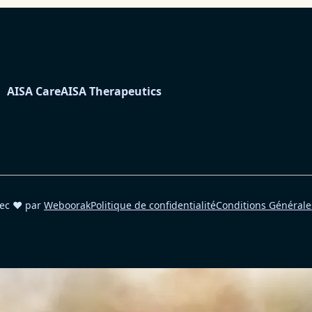
AISA Care
AISA Therapeutics
action ?
Passez
vec ❤️ par
Weboorak
Politique de confidentialité
Conditions Générale