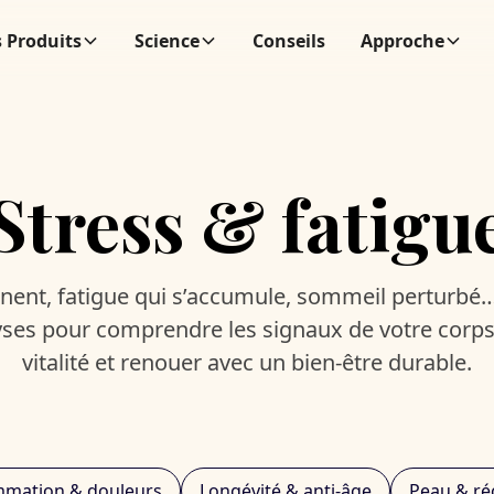
 Produits
Science
Conseils
Approche
Stress & fatigu
ent, fatigue qui s’accumule, sommeil perturbé…
yses pour comprendre les signaux de votre corps
vitalité et renouer avec un bien-être durable.
mmation & douleurs
Longévité & anti-âge
Peau & ré