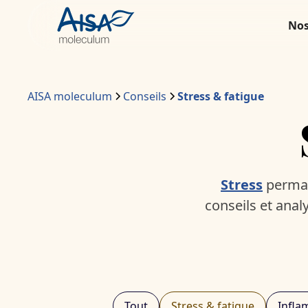
Nos
AISA moleculum
Conseils
Stress & fatigue
Stress
perman
conseils et anal
Tout
Stress & fatigue
Infla