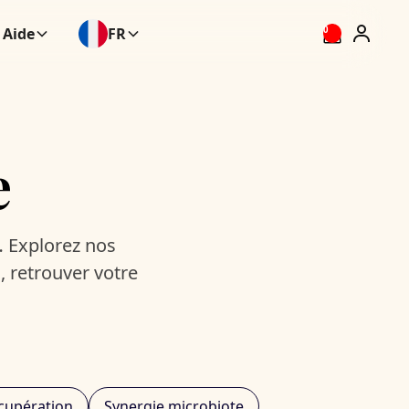
Aide
FR
0
e
 Explorez nos
, retrouver votre
cupération
Synergie microbiote