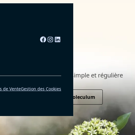
 à une routine premium, simple et régulière
s de Vente
Gestion des Cookies
Commander les Gélules AISA moleculum