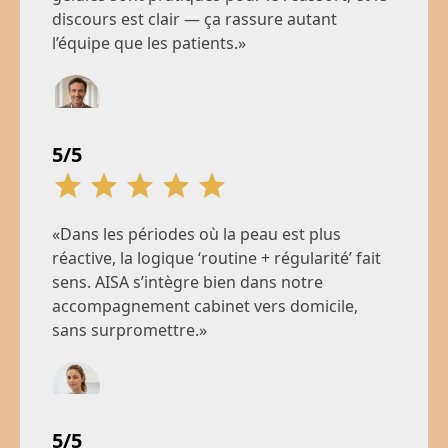
discours est clair — ça rassure autant
l’équipe que les patients.»
Jean M.
5/5
Responsable de clinique, Paris
«Dans les périodes où la peau est plus
réactive, la logique ‘routine + régularité’ fait
sens. AISA s’intègre bien dans notre
accompagnement cabinet vers domicile,
sans surpromettre.»
Émilie V.
5/5