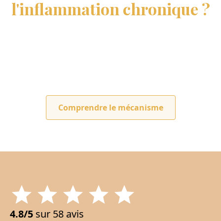
l'inflammation chronique ?
C'est une réaction naturelle de votre corps qui,
lorsqu'elle devient chronique, accélère le
vieillissement. AISA moleculum® agit directement sur
cette inflammation pour vous aider à retrouver votre
vitalité.
Comprendre le mécanisme
4.8/5
sur 58 avis