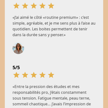
Infirmière esthétique, Lyon
«J’ai aimé le côté «routine premium» : c’est
simple, agréable, et je me sens plus à l’aise au
quotidien. Les boites permettent de tenir
dans la durée sans y penser.»
Camille
34 ans, Marseille
5/5
5/5
«Le sérum m’a convaincu par la texture et la
«Entre la pression des études et mes
sensation de confort. Je l’ai précommandé
responsabilités pro, j’étais constamment
direct et la limite par commande rassure sur
sous tension. Fatigue mentale, peau terne,
le lancement.»
sommeil chaotique… j’avais l’impression de