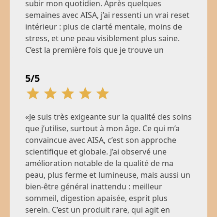
subir mon quotidien. Après quelques
semaines avec AISA, j’ai ressenti un vrai reset
intérieur : plus de clarté mentale, moins de
stress, et une peau visiblement plus saine.
Nadia
C’est la première fois que je trouve un
41 ans, Paris
produit qui agit à la fois sur le mental et le
physique.»
5/5
«Je suis très exigeante sur la qualité des soins
Thomas
que j’utilise, surtout à mon âge. Ce qui m’a
24 ans, Paris
convaincue avec AISA, c’est son approche
scientifique et globale. J’ai observé une
amélioration notable de la qualité de ma
peau, plus ferme et lumineuse, mais aussi un
bien-être général inattendu : meilleur
sommeil, digestion apaisée, esprit plus
serein. C’est un produit rare, qui agit en