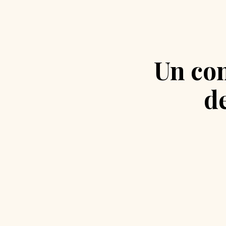
Un con
d