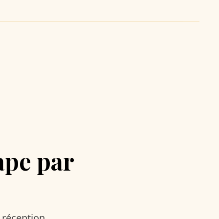
ape par
a réception