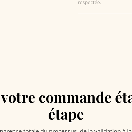
respectée.
 votre commande ét
étape
arence totale du processus, de la validation à l