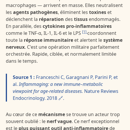
macrophages — arrivent en masse. Elles neutralisent
les
agents pathogènes
, éliminent les
toxines
et
déclenchent la
réparation
des
tissus
endommagés.
En parallèle, des
cytokines pro-inflammatoires
[1]
comme le TNF-α, IL-1, IL-6 et le LPS
coordonnent
toute la
réponse immunitaire
et alertent le
système
nerveux
. C'est une opération militaire parfaitement
orchestrée. Rapide, ciblée, et normalement limitée
dans le temps.
Source 1 :
Franceschi C, Garagnani P, Parini P, et
al.
Inflammaging: a new immune–metabolic
viewpoint for age-related diseases.
Nature Reviews
Endocrinology. 2018 🔗.
Au cœur de ce
mécanisme
se trouve un acteur trop
souvent oublié : le
nerf vague
. Ce nerf exceptionnel
est le
plus puissant outil anti-inflammatoire
de