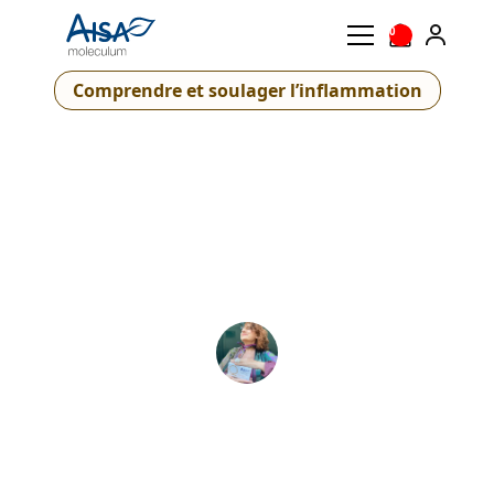
0
Comprendre et soulager l’inflammation
Inflammation chronique :
comment l’identifier et la
réduire sans médicaments
?
Patrizia D'Alessio
6 août 2026
•
6
minutes