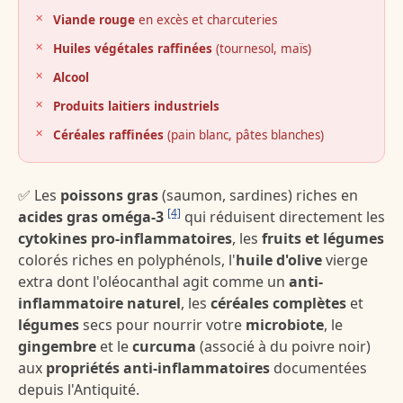
Viande rouge
en excès et charcuteries
Huiles végétales raffinées
(tournesol, maïs)
Alcool
Produits laitiers industriels
Céréales raffinées
(pain blanc, pâtes blanches)
✅ Les
poissons gras
(saumon, sardines) riches en
[4]
acides gras oméga-3
qui réduisent directement les
cytokines pro-inflammatoires
, les
fruits et légumes
colorés riches en polyphénols, l'
huile d'olive
vierge
extra dont l'oléocanthal agit comme un
anti-
inflammatoire naturel
, les
céréales complètes
et
légumes
secs pour nourrir votre
microbiote
, le
gingembre
et le
curcuma
(associé à du poivre noir)
aux
propriétés anti-inflammatoires
documentées
depuis l'Antiquité.