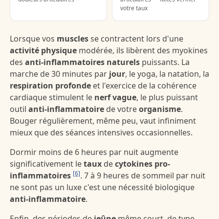
votre taux
Lorsque vos
muscles
se contractent lors d'une
activité physique
modérée, ils libèrent des myokines
des
anti-inflammatoires naturels
puissants. La
marche de 30 minutes par
jour
, le yoga, la natation, la
respiration profonde
et l'exercice de la cohérence
cardiaque stimulent le
nerf vague
, le plus puissant
outil
anti-inflammatoire
de votre
organisme
.
Bouger régulièrement, même peu, vaut infiniment
mieux que des séances intensives occasionnelles.
Dormir moins de 6 heures par nuit augmente
significativement le
taux
de
cytokines pro-
[6]
inflammatoires
. 7 à 9 heures de sommeil par nuit
ne sont pas un luxe c'est une nécessité biologique
anti-inflammatoire
.
Enfin, des périodes de
jeûne
même court, de type