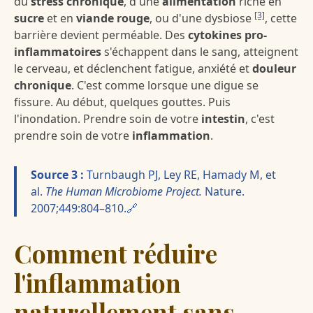
du
stress chronique
, d'une
alimentation
riche en
[3]
sucre
et en
viande rouge
, ou d'une dysbiose
, cette
barrière devient perméable. Des
cytokines pro-
inflammatoires
s'échappent dans le sang, atteignent
le cerveau, et déclenchent fatigue, anxiété et
douleur
chronique
. C'est comme lorsque une digue se
fissure. Au début, quelques gouttes. Puis
l'inondation. Prendre soin de votre
intestin
, c'est
prendre soin de votre
inflammation
.
Source 3 :
Turnbaugh PJ, Ley RE, Hamady M, et
al.
The Human Microbiome Project.
Nature.
2007;449:804–810.🔗
Comment réduire
l'inflammation
naturellement sans