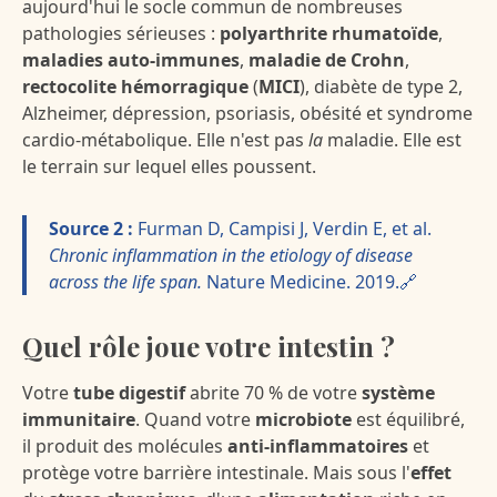
aujourd'hui le socle commun de nombreuses
pathologies sérieuses :
polyarthrite rhumatoïde
,
maladies auto-immunes
,
maladie de Crohn
,
rectocolite hémorragique
(
MICI
), diabète de type 2,
Alzheimer, dépression, psoriasis, obésité et syndrome
cardio-métabolique. Elle n'est pas
la
maladie. Elle est
le terrain sur lequel elles poussent.
Source 2 :
Furman D, Campisi J, Verdin E, et al.
Chronic inflammation in the etiology of disease
across the life span.
Nature Medicine. 2019.🔗
Quel rôle joue votre intestin ?
Votre
tube digestif
abrite 70 % de votre
système
immunitaire
. Quand votre
microbiote
est équilibré,
il produit des molécules
anti-inflammatoires
et
protège votre barrière intestinale. Mais sous l'
effet