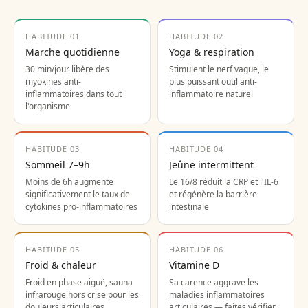
HABITUDE 01
HABITUDE 02
Marche quotidienne
Yoga & respiration
30 min/jour libère des
Stimulent le nerf vague, le
myokines anti-
plus puissant outil anti-
inflammatoires dans tout
inflammatoire naturel
l'organisme
HABITUDE 03
HABITUDE 04
Sommeil 7–9h
Jeûne intermittent
Moins de 6h augmente
Le 16/8 réduit la CRP et l'IL-6
significativement le taux de
et régénère la barrière
cytokines pro-inflammatoires
intestinale
HABITUDE 05
HABITUDE 06
Froid & chaleur
Vitamine D
Froid en phase aiguë, sauna
Sa carence aggrave les
infrarouge hors crise pour les
maladies inflammatoires
douleurs articulaires
articulaires — faites vérifier