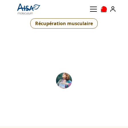
0
Récupération musculaire
Comment optimiser sa
récupération après le sport
?
Patrizia D'Alessio
14 mai 2026
•
minutes