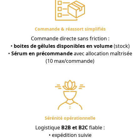
en manque d’
éclat
,
inconfortables
,
réactives
ou marquées par les premiers signes
d’
inflammaging
de l’âge
.Quelques gouttes
suffisent pour retrouver une sensation de peau
Commande & réassort simplifiés
«
réparée
» et un teint plus
frais
jour après jour.
Commande directe sans friction :
•
boites de gélules disponibles en volume
(stock)
•
Sérum en précommande
avec allocation maîtrisée
(10 max/commande)
Sérénité opérationnelle
Logistique
B2B et B2C
fiable :
• expédition suivie