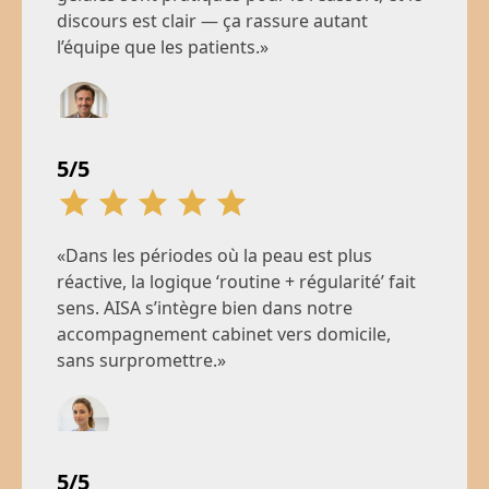
discours est clair — ça rassure autant
l’équipe que les patients.»
Jean M.
5/5
Responsable de clinique, Paris
«Dans les périodes où la peau est plus
réactive, la logique ‘routine + régularité’ fait
sens. AISA s’intègre bien dans notre
accompagnement cabinet vers domicile,
sans surpromettre.»
Émilie V.
5/5